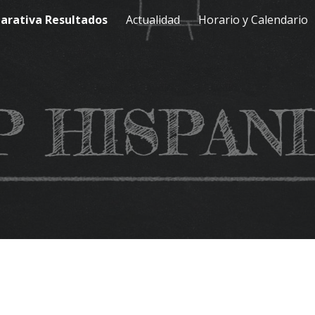
rativa Resultados
Actualidad
Horario y Calendario
ip to main content
Skip to navigat